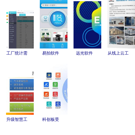
贝贝小儿推
设计指南
从SVN到跨
务器发展与
拿上门服务
平台代码管
主流厂商巡
软件正式启
理实践
礼
航开发
工厂统计需
易拍软件
远光软件
从线上云工
做对账单
生活服务类
电力现货市
厂到线下手
吗？从物流
手机软件的
场的软件服
册，企业订
证据链破除
便捷之选
务领航者
单增长的
ERP内的
「双引擎」
『负库存』
打法
幽灵
升级智慧工
科创板受
厂，打造企
理“信息传